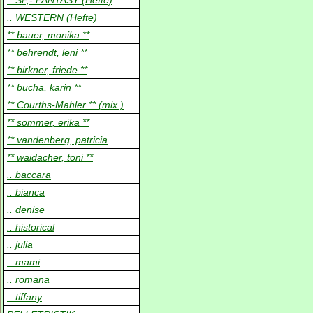
.. SF,- FANTASY (Hefte)
.. WESTERN (Hefte)
** bauer, monika **
** behrendt, leni **
** birkner, friede **
** bucha, karin **
** Courths-Mahler ** (mix )
** sommer, erika **
** vandenberg, patricia
** waidacher, toni **
.. baccara
.. bianca
.. denise
.. historical
.. julia
.. mami
.. romana
.. tiffany