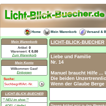
Home
Mein Warenkorb
Versand & 
LICHT-BLICK-BUECHER
Mein Warenkorb
Artikel:
0
Warenwert:
€ 0,00
Zum Warenkorb
Liebe und Familie
Nr. 14
Mein Konto
Willkommen Gast!
Manuel braucht Hilfe .
Einloggen
Die beiden Unzertrenn
Suche:
Wenn der Glaube Berge 
LICHT-BLICK-BUECHER
** NEU im shop **
Diesen Artikel jetzt in den Warenk
.. ADEL ( Hefte)