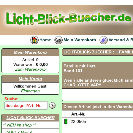
Home
Mein Warenkorb
Versand & 
LICHT-BLICK-BUECHER
:
.. FAMIL
Mein Warenkorb
Artikel:
0
Warenwert:
€ 0,00
Familie mit Herz
Zum Warenkorb
Band 161
Mein Konto
Wenn alle anderen gluecklich sin
CHARLOTTE VARY
Willkommen Gast!
Einloggen
Suche:
Diesen Artikel jetzt in den Warenk
Art.-Nr.
LICHT-BLICK-BUECHER
22.050n
** NEU im shop **
.. ADEL ( Hefte)