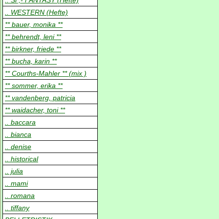
.. SF,- FANTASY (Hefte)
.. WESTERN (Hefte)
** bauer, monika **
** behrendt, leni **
** birkner, friede **
** bucha, karin **
** Courths-Mahler ** (mix )
** sommer, erika **
** vandenberg, patricia
** waidacher, toni **
.. baccara
.. bianca
.. denise
.. historical
.. julia
.. mami
.. romana
.. tiffany