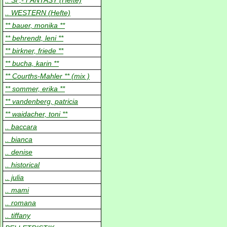
.. SF,- FANTASY (Hefte)
.. WESTERN (Hefte)
** bauer, monika **
** behrendt, leni **
** birkner, friede **
** bucha, karin **
** Courths-Mahler ** (mix )
** sommer, erika **
** vandenberg, patricia
** waidacher, toni **
.. baccara
.. bianca
.. denise
.. historical
.. julia
.. mami
.. romana
.. tiffany