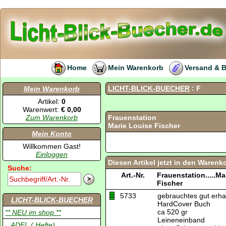
Home
Mein Warenkorb
Versand & 
LICHT-BLICK-BUECHER
: F
Mein Warenkorb
Artikel:
0
Warenwert:
€ 0,00
Zum Warenkorb
Frauenstation
Marie Louise Fischer
Mein Konto
Willkommen Gast!
Einloggen
Diesen Artikel jetzt in den Warenk
Suche:
Art.-Nr.
Frauenstation.....Ma
Fischer
5733
gebrauchtes gut erha
LICHT-BLICK-BUECHER
HardCover Buch
ca 520 gr
** NEU im shop **
Leineneinband
.. ADEL ( Hefte)