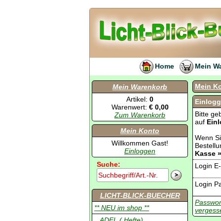
Home
Mein W
Mein K
Mein Warenkorb
Artikel:
0
Einlog
Warenwert:
€ 0,00
Bitte ge
Zum Warenkorb
auf
Ein
Mein Konto
Wenn Sie
Willkommen Gast!
Bestell
Einloggen
Kasse 
Suche:
Login E-
Login P
LICHT-BLICK-BUECHER
Passwor
** NEU im shop **
vergess
.. ADEL ( Hefte)