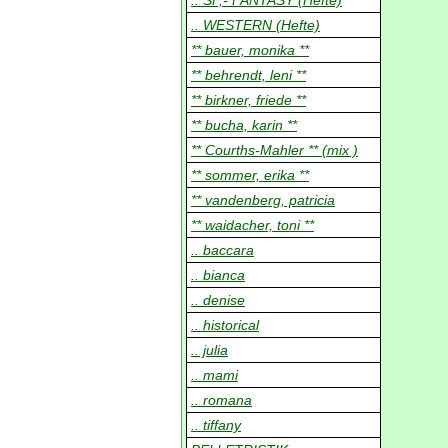
.. SF,- FANTASY (Hefte)
.. WESTERN (Hefte)
** bauer, monika **
** behrendt, leni **
** birkner, friede **
** bucha, karin **
** Courths-Mahler ** (mix )
** sommer, erika **
** vandenberg, patricia
** waidacher, toni **
.. baccara
.. bianca
.. denise
.. historical
.. julia
.. mami
.. romana
.. tiffany