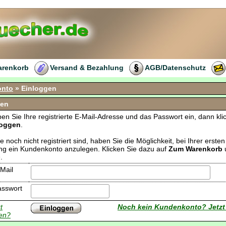
arenkorb
Versand & Bezahlung
AGB/Datenschutz
onto
» Einloggen
gen
ben Sie Ihre registrierte E-Mail-Adresse und das Passwort ein, dann kli
loggen
.
 noch nicht registriert sind, haben Sie die Möglichkeit, bei Ihrer ersten
ung ein Kundenkonto anzulegen. Klicken Sie dazu auf
Zum Warenkorb
»
.
Mail
asswort
t
Noch kein Kundenkonto? Jetzt
en?