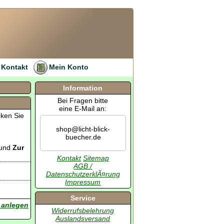
Kontakt
Mein Konto
Information
Bei Fragen bitte
eine E-Mail an:
cken Sie
shop@licht-blick-
buecher.de
und
Zur
Kontakt
Sitemap
AGB /
DatenschutzerklÃ¤rung
Impressum
Service
 anlegen
Widerrufsbelehrung
Auslandsversand