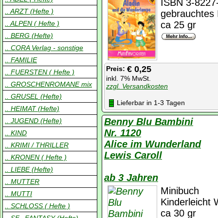
ISBN 3-8227
.. ARZT (Hefte )
gebrauchtes 
.. ALPEN ( Hefte )
ca 25 gr
.. BERG (Hefte)
.. CORA Verlag - sonstige
.. FAMILIE
€ 0,25
Preis:
.. FUERSTEN ( Hefte )
inkl. 7% MwSt.
.. GROSCHENROMANE mix
zzgl. Versandkosten
.. GRUSEL (Hefte)
Lieferbar in 1-3 Tagen
.. HEIMAT (Hefte)
Benny Blu Bambini
.. JUGEND (Hefte)
Nr. 1120
.. KIND
Alice im Wunderland
.. KRIMI / THRILLER
Lewis Caroll
.. KRONEN ( Hefte )
.. LIEBE (Hefte)
ab 3 Jahren
.. MUTTER
Minibuch
.. MUTTI
Kinderleicht 
.. SCHLOSS ( Hefte )
ca 30 gr