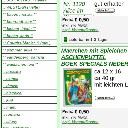
.. SF,- FANTASY (Hefte)
gut erhalten
.. WESTERN (Hefte)
** bauer, monika **
€ 0,50
Preis:
** behrendt, leni **
inkl. 7% MwSt.
** birkner, friede **
zzgl. Versandkosten
** bucha, karin **
Lieferbar in 1-3 Tagen
** Courths-Mahler ** (mix )
Maerchen mit Spielchen
** sommer, erika **
ASCHENPUTTEL
** vandenberg, patricia
BOEK SPECIALS NEDE
** waidacher, toni **
ca 12 x 16
.. baccara
ca 40 gr
.. bianca
mit leichten 
.. denise
.. historical
.. julia
.. mami
€ 0,50
Preis:
.. romana
inkl. 7% MwSt.
.. tiffany
zzgl. Versandkosten