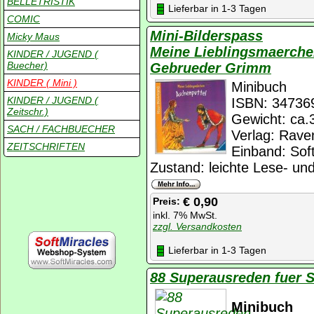
BELLETRISTIK
Lieferbar in 1-3 Tagen
COMIC
Mini-Bilderspass
Micky Maus
Meine Lieblingsmaerche
KINDER / JUGEND (
Buecher)
Gebrueder Grimm
KINDER ( Mini )
Minibuch
KINDER / JUGEND (
ISBN: 34736
Zeitschr.)
Gewicht: ca.
SACH / FACHBUECHER
Verlag: Rave
ZEITSCHRIFTEN
Einband: Sof
Zustand: leichte Lese- un
€ 0,90
Preis:
inkl. 7% MwSt.
zzgl. Versandkosten
Lieferbar in 1-3 Tagen
88 Superausreden fuer 
Minibuch