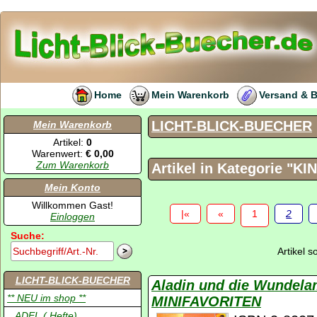
Home
Mein Warenkorb
Versand & 
LICHT-BLICK-BUECHER
Mein Warenkorb
Artikel:
0
Warenwert:
€ 0,00
Zum Warenkorb
Artikel in Kategorie "KIN
Mein Konto
Willkommen Gast!
|«
«
1
2
Einloggen
Suche:
Artikel 
LICHT-BLICK-BUECHER
Aladin und die Wundel
** NEU im shop **
MINIFAVORITEN
.. ADEL ( Hefte)