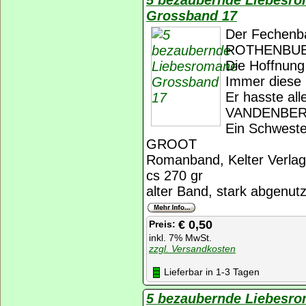
5 bezaubernde Liebesr
Grossband 17
Der Fechenba
ROTHENBU
Die Hoffnun
Immer dies
Er hasste al
VANDENBE
Ein Schweste
GROOT
Romanband, Kelter Verlag
cs 270 gr
alter Band, stark abgenutz
€ 0,50
Preis:
inkl. 7% MwSt.
zzgl. Versandkosten
Lieferbar in 1-3 Tagen
5 bezaubernde Liebesr