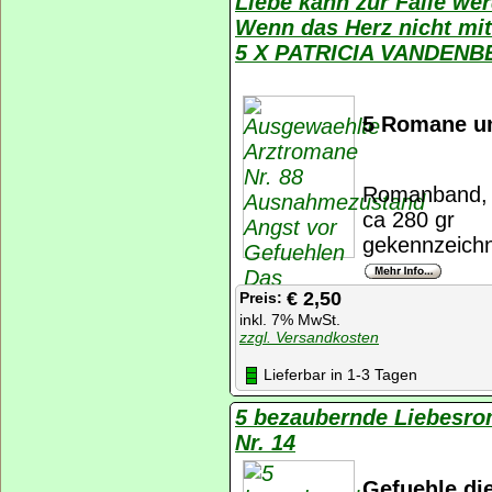
Liebe kann zur Falle we
Wenn das Herz nicht mit
5 X PATRICIA VANDEN
5 Romane um
Romanband, K
ca 280 gr
gekennzeichn
€ 2,50
Preis:
inkl. 7% MwSt.
zzgl. Versandkosten
Lieferbar in 1-3 Tagen
5 bezaubernde Liebesr
Nr. 14
Gefuehle di