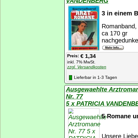
VANDENBERG
3 in einem 
Romanband, K
ca 170 gr
nachgedunkel
€ 1,34
Preis:
inkl. 7% MwSt.
zzgl. Versandkosten
Lieferbar in 1-3 Tagen
Ausgewaehlte Arztroma
Nr. 77
5 x PATRICIA VANDENB
5 Romane um
Unsere Liebe 