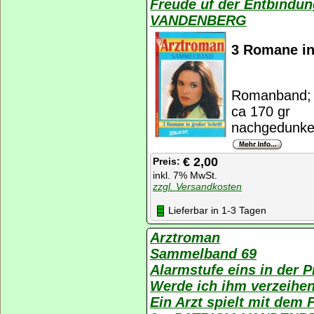
Freude uf der Entbindun
VANDENBERG
3 Romane in
Romanband; K
ca 170 gr
nachgedunkel
€ 2,00
Preis:
inkl. 7% MwSt.
zzgl. Versandkosten
Lieferbar in 1-3 Tagen
Arztroman
Sammelband 69
Alarmstufe eins in der P
Werde ich ihm verzeihe
Ein Arzt spielt mit dem 