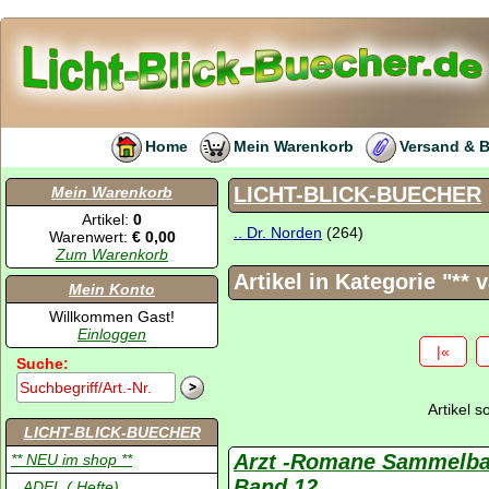
Home
Mein Warenkorb
Versand & 
LICHT-BLICK-BUECHER
Mein Warenkorb
Artikel:
0
.. Dr. Norden
(264)
Warenwert:
€ 0,00
Zum Warenkorb
Artikel in Kategorie "** 
Mein Konto
Willkommen Gast!
Einloggen
|«
Suche:
Artikel 
LICHT-BLICK-BUECHER
Arzt -Romane Sammelb
** NEU im shop **
Band 12
.. ADEL ( Hefte)