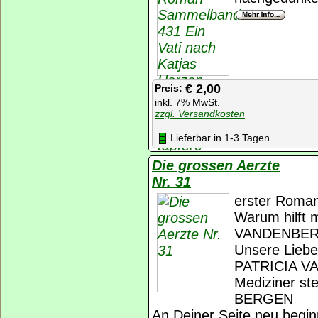
€ 2,00
Preis:
inkl. 7% MwSt.
zzgl. Versandkosten
Lieferbar in 1-3 Tagen
Die grossen Aerzte
Nr. 31
erster Roman
Warum hilft 
VANDENBE
Unsere Liebe 
PATRICIA 
Mediziner st
BERGEN
An Deiner Seite neu beg