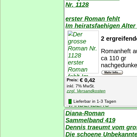
Nr. 1128
erster Roman fehlt
Im heiratsfaehigen Alt
2 ergreifen
Romanheft au
ca 110 gr
nachgedunkel
€ 0,42
Preis:
inkl. 7% MwSt.
zzgl. Versandkosten
Lieferbar in 1-3 Tagen
Diana-Roman
Sammelband 419
Dennis traeumt vom gro
Die schoene Unbekannt