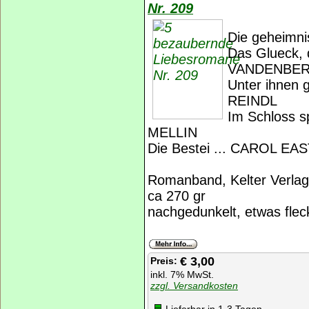
Nr. 209
Die geheimni
Das Glueck, 
VANDENBE
Unter ihnen 
REINDL
Im Schloss s
MELLIN
Die Bestei ... CAROL EA
Romanband, Kelter Verlag
ca 270 gr
nachgedunkelt, etwas flec
€ 3,00
Preis:
inkl. 7% MwSt.
zzgl. Versandkosten
Lieferbar in 1-3 Tagen