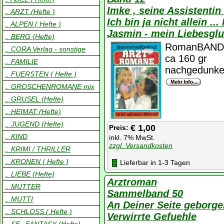
Imke , seine Assistenti
.. ARZT (Hefte )
Ich bin ja nicht allein
.. ALPEN ( Hefte )
Jasmin - mein Liebesgl
.. BERG (Hefte)
RomanBAND
.. CORA Verlag - sonstige
ca 160 gr
.. FAMILIE
nachgedunkel
.. FUERSTEN ( Hefte )
.. GROSCHENROMANE mix
.. GRUSEL (Hefte)
.. HEIMAT (Hefte)
.. JUGEND (Hefte)
€ 1,00
Preis:
.. KIND
inkl. 7% MwSt.
zzgl. Versandkosten
.. KRIMI / THRILLER
.. KRONEN ( Hefte )
Lieferbar in 1-3 Tagen
.. LIEBE (Hefte)
Arztroman
.. MUTTER
Sammelband 50
.. MUTTI
An Deiner Seite geborge
.. SCHLOSS ( Hefte )
Verwirrte Gefuehle