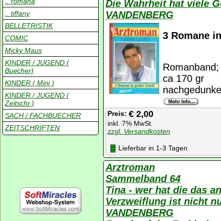
.. romana
Die Wahrheit hat viele G
.. tiffany
VANDENBERG
BELLETRISTIK
3 Romane in
COMIC
Micky Maus
KINDER / JUGEND (
Romanband; K
Buecher)
ca 170 gr
KINDER ( Mini )
nachgedunkel
KINDER / JUGEND (
Zeitschr.)
€ 2,00
Preis:
SACH / FACHBUECHER
inkl. 7% MwSt.
ZEITSCHRIFTEN
zzgl. Versandkosten
Lieferbar in 1-3 Tagen
Arztroman
Sammelband 64
Tina - wer hat die das
Verzweiflung ist nicht n
VANDENBERG