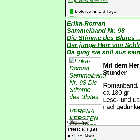
zzgl. Versandkosten
Lieferbar in 1-3 Tagen
Erika-Roman
Sammelband Nr. 98
Die Stimme des Blutes
Der junge Herr von Sch
Da ging sie still aus s
Mit dem Her
Stunden
Romanband, K
ca 130 gr
Lese- und La
nachgedunkel
€ 1,50
Preis:
inkl. 7% MwSt.