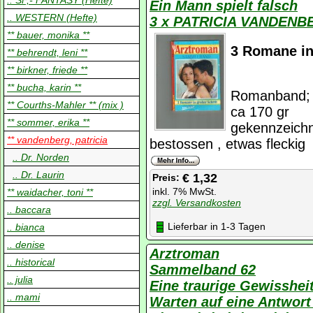
.. SF,- FANTASY (Hefte)
Ein Mann spielt falsch
.. WESTERN (Hefte)
3 x PATRICIA VANDENB
** bauer, monika **
3 Romane in
** behrendt, leni **
** birkner, friede **
** bucha, karin **
Romanband; K
** Courths-Mahler ** (mix )
ca 170 gr
** sommer, erika **
gekennzeichn
** vandenberg, patricia
bestossen , etwas fleckig
.. Dr. Norden
.. Dr. Laurin
€ 1,32
Preis:
inkl. 7% MwSt.
** waidacher, toni **
zzgl. Versandkosten
.. baccara
Lieferbar in 1-3 Tagen
.. bianca
.. denise
Arztroman
.. historical
Sammelband 62
.. julia
Eine traurige Gewisshe
.. mami
Warten auf eine Antwor